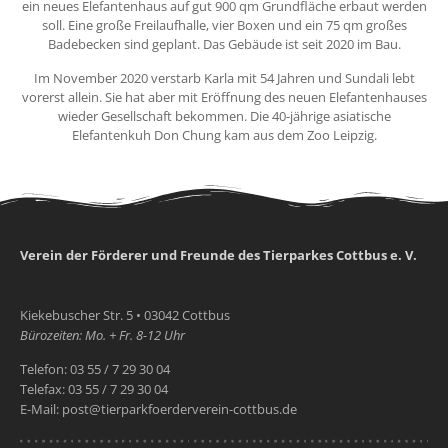
ein neues Elefantenhaus auf gut 900 qm Grundfläche erbaut werden
soll. Eine große Freilaufhalle, vier Boxen und ein 75 qm großes
Badebecken sind geplant. Das Gebäude ist seit 2020 im Bau.
Im November 2020 verstarb Karla mit 54 Jahren und Sundali lebt
vorerst allein. Sie hat aber mit Eröffnung des neuen Elefantenhauses
wieder Gesellschaft bekommen. Die 40-jährige asiatische
Elefantenkuh Don Chung kam aus dem Zoo Leipzig.
Verein der Förderer und Freunde des Tierparkes Cottbus e. V.
Kiekebuscher Str. 5 • 03042 Cottbus
Bürozeiten: Mo. + Fr. 8-12 Uhr
Telefon: 03 55 / 7 29 30 04
Telefax: 03 55 / 7 29 30 04
E-Mail: post@tierparkfoerderverein-cottbus.de