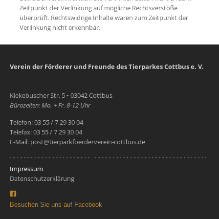
Zeitpunkt der Verlinkung auf mögliche Rechtsverstöße
überprüft. Rechtswidrige Inhalte waren zum Zeitpunkt der
Verlinkung nicht erkennbar.
Verein der Förderer und Freunde des Tierparkes Cottbus e. V.
Kiekebuscher Str. 5 • 03042 Cottbus
Bürozeiten: Mo. + Fr. 8-12 Uhr
Telefon: 03 55 / 7 29 30 04
Telefax: 03 55 / 7 29 30 04
E-Mail: post@tierparkfoerderverein-cottbus.de
Impressum
Datenschutzerklärung
Besuchen Sie uns auf Facebook