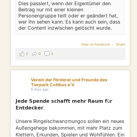
Dies passiert, wenn der Eigentümer den
Beitrag nur mit einer kleinen
Personengruppe teilt oder er geändert hat,
wer ihn sehen kann. Es kann auch sein, dass
der Content inzwischen gelöscht wurde.
View on Facebook
·
Share
2
0
0
Verein der Förderer und Freunde des
Tierpark Cottbus e.V.
6 days ago
𝗝𝗲𝗱𝗲 𝗦𝗽𝗲𝗻𝗱𝗲 𝘀𝗰𝗵𝗮𝗳𝗳𝘁 𝗺𝗲𝗵𝗿 𝗥𝗮𝘂𝗺 𝗳ü𝗿
𝗘𝗻𝘁𝗱𝗲𝗰𝗸𝗲𝗿.
Unsere Ringelschwanzmungos sollen ein neues
Außengehege bekommen, mit mehr Platz zum
Klettern, Erkunden, Spielen und Wohlfühlen. Ein