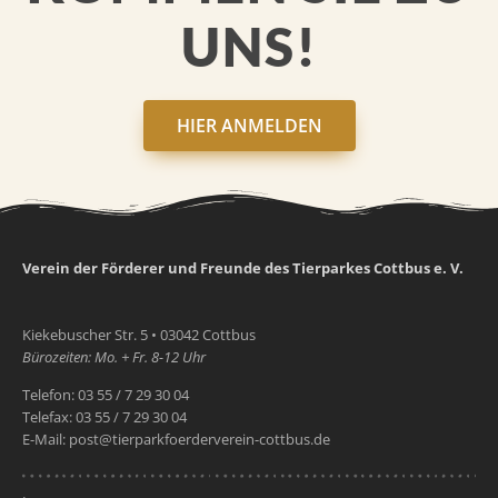
UNS!
HIER ANMELDEN
Verein der Förderer und Freunde des Tierparkes Cottbus e. V.
Kiekebuscher Str. 5 • 03042 Cottbus
Bürozeiten: Mo. + Fr. 8-12 Uhr
Telefon: 03 55 / 7 29 30 04
Telefax: 03 55 / 7 29 30 04
E-Mail: post@tierparkfoerderverein-cottbus.de