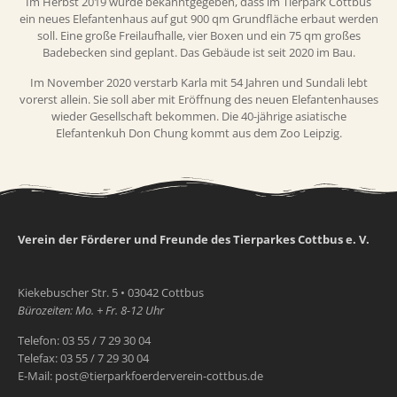
Im Herbst 2019 wurde bekanntgegeben, dass im Tierpark Cottbus
ein neues Elefantenhaus auf gut 900 qm Grundfläche erbaut werden
soll. Eine große Freilaufhalle, vier Boxen und ein 75 qm großes
Badebecken sind geplant. Das Gebäude ist seit 2020 im Bau.
Im November 2020 verstarb Karla mit 54 Jahren und Sundali lebt
vorerst allein. Sie soll aber mit Eröffnung des neuen Elefantenhauses
wieder Gesellschaft bekommen. Die 40-jährige asiatische
Elefantenkuh Don Chung kommt aus dem Zoo Leipzig.
Verein der Förderer und Freunde des Tierparkes Cottbus e. V.
Kiekebuscher Str. 5 • 03042 Cottbus
Bürozeiten: Mo. + Fr. 8-12 Uhr
Telefon: 03 55 / 7 29 30 04
Telefax: 03 55 / 7 29 30 04
E-Mail: post@tierparkfoerderverein-cottbus.de